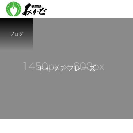
ブログ
キ
ャ
ッ
チ
フ
レ
ー
ズ