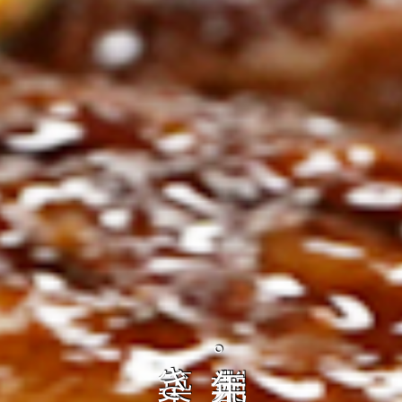
ト
の
コ
を
ト
、