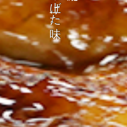
ン
し
む