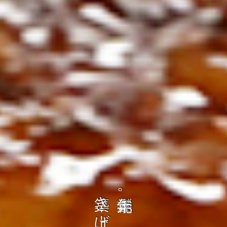
の
ト
を
コ
、
ト