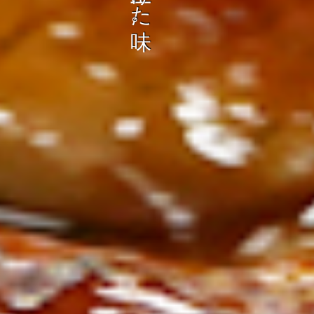
ン
し
む