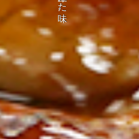
ン
し
む