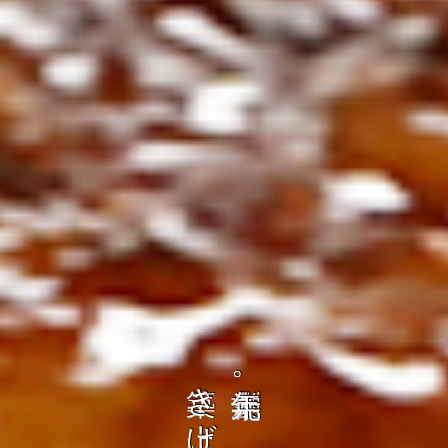
の
ト
を
コ
、
ト