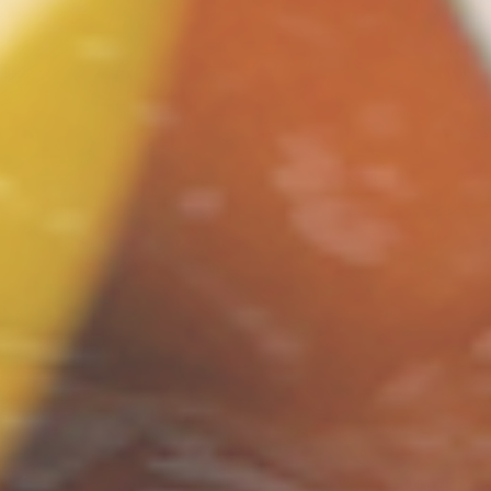
ン
し
む