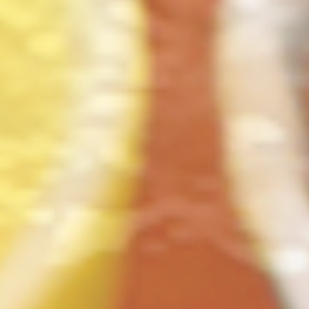
ト
の
コ
を
ト
、