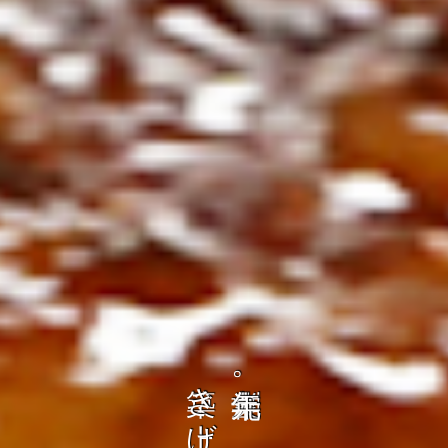
ト
の
コ
を
、
ト