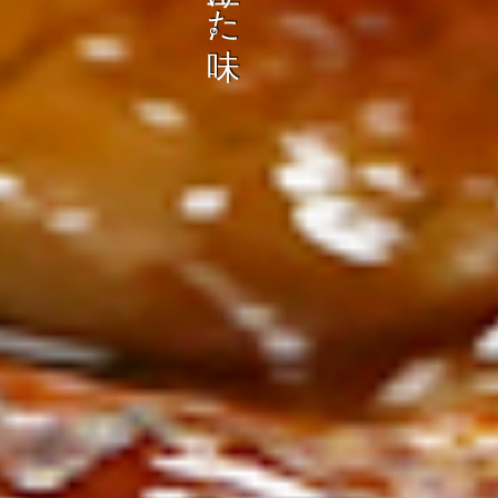
ン
し
む