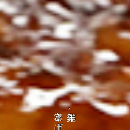
の
ト
を
コ
、
ト