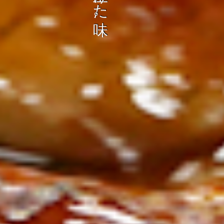
ン
し
む