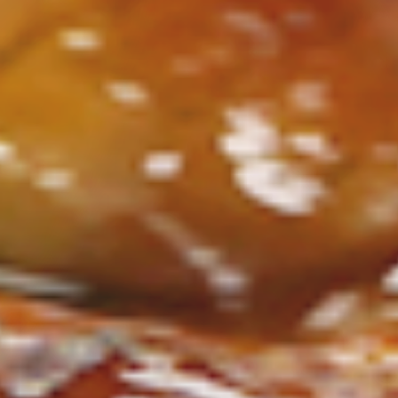
ン
し
む