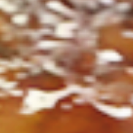
ト
の
コ
を
ト
、