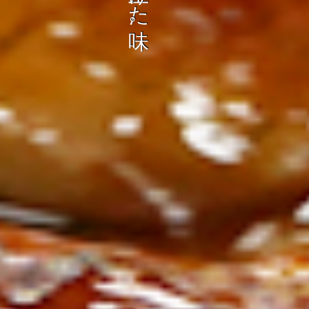
ン
し
む