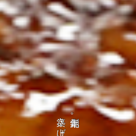
の
ト
を
コ
、
ト