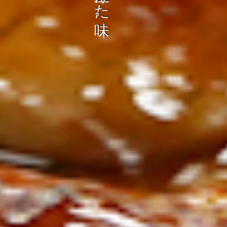
ン
し
む