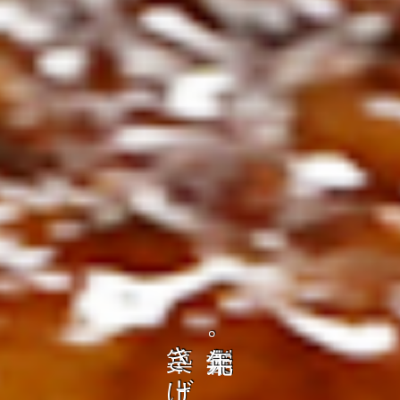
ト
の
コ
を
、
ト