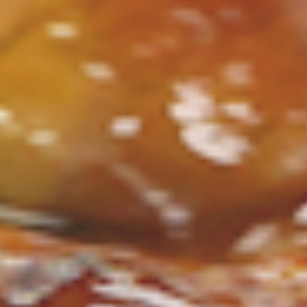
ン
し
む