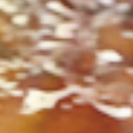
ト
の
コ
を
ト
、