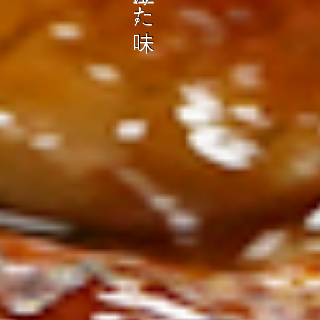
ン
し
む