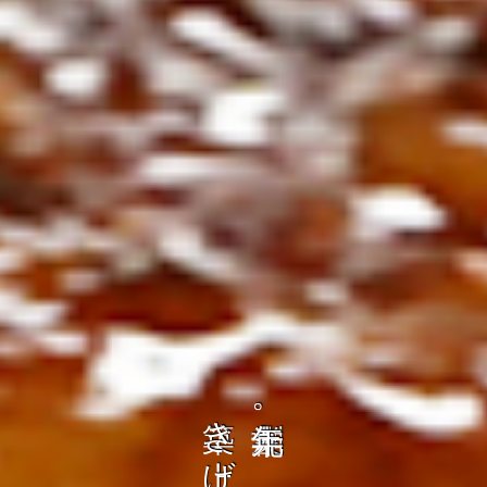
の
ト
を
コ
、
ト