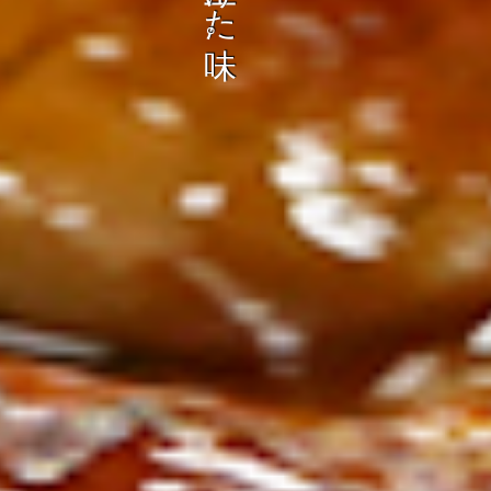
ン
し
む