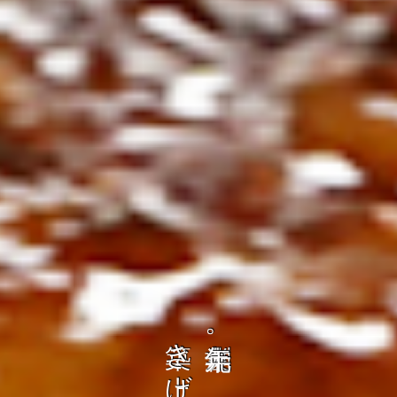
の
ト
を
コ
、
ト