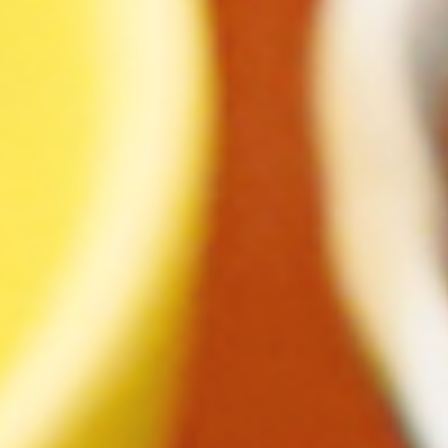
ト
の
コ
を
ト
、