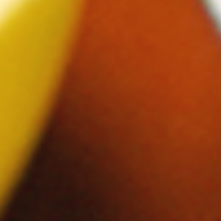
ン
し
む