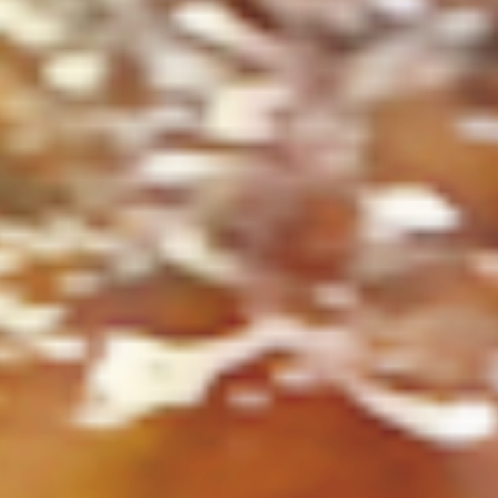
ト
の
コ
を
ト
、