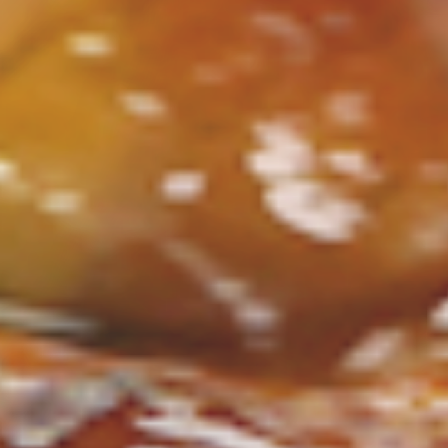
ン
し
む