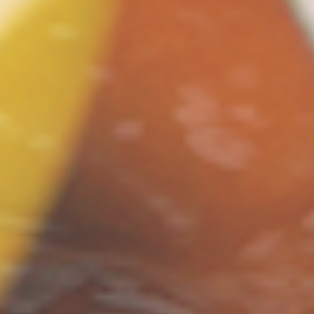
ン
し
む