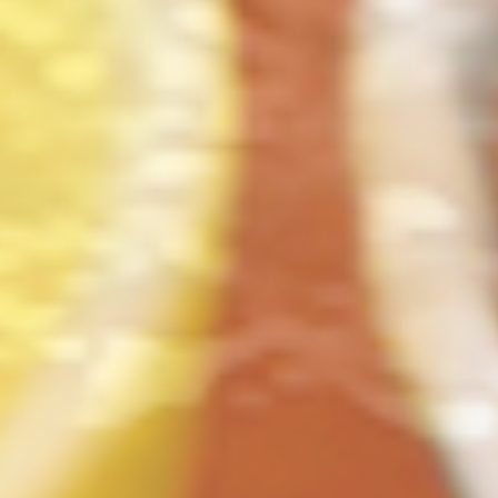
ト
の
コ
を
ト
、