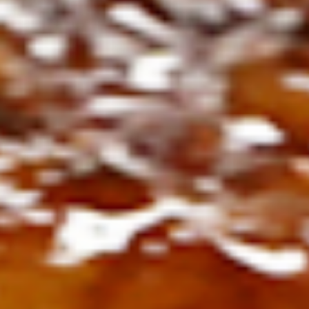
ト
の
コ
を
ト
、