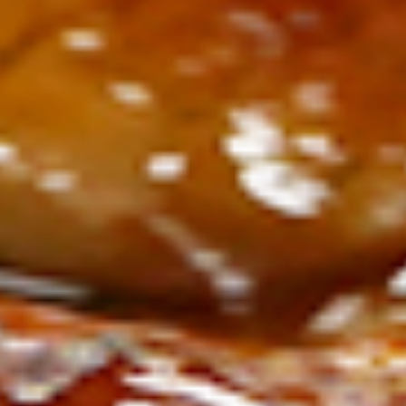
ン
し
む