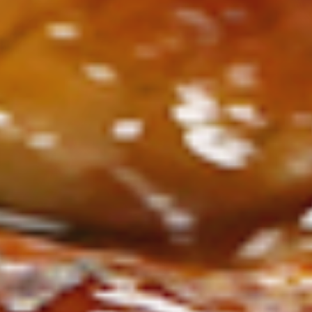
ン
し
む