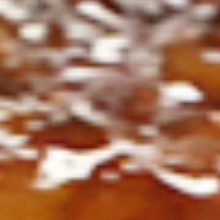
ト
の
コ
を
ト
、