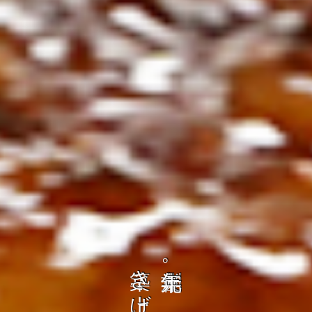
の
ト
を
コ
、
ト