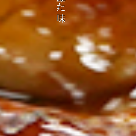
ン
し
む