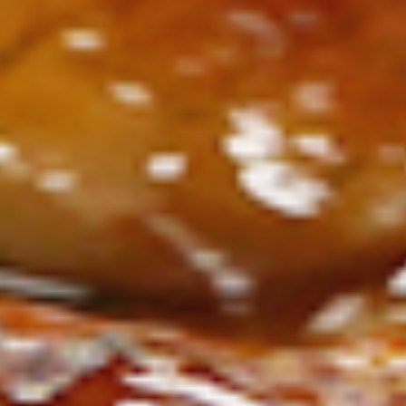
ン
し
む