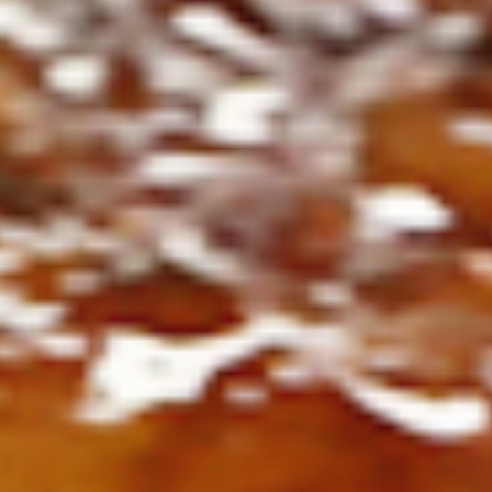
ト
の
コ
を
ト
、