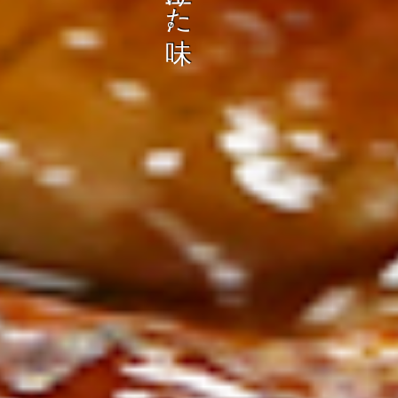
ン
し
む