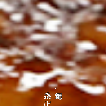
の
ト
を
コ
、
ト