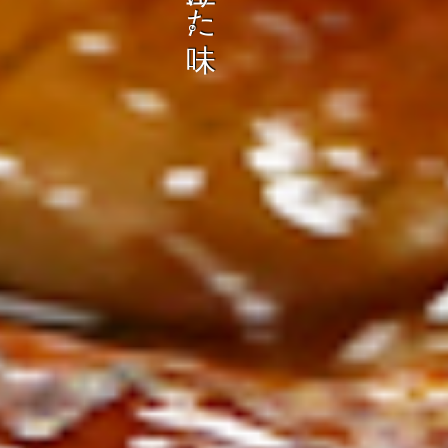
ン
し
む