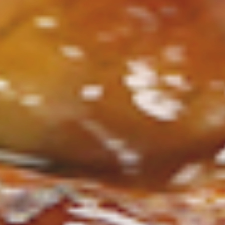
ン
し
む