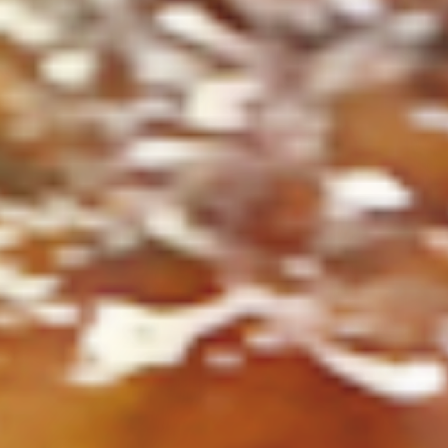
ト
の
コ
を
ト
、