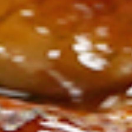
ン
し
む