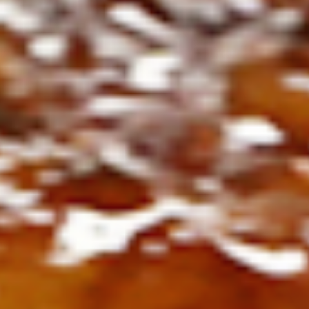
ト
の
コ
を
ト
、