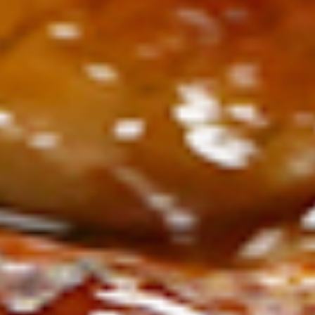
ン
し
む