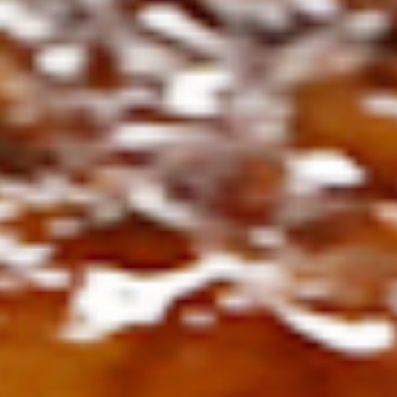
ト
の
コ
を
ト
、