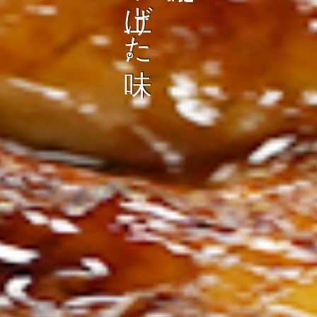
ン
し
む