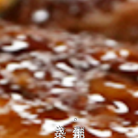
ト
の
コ
を
ト
、