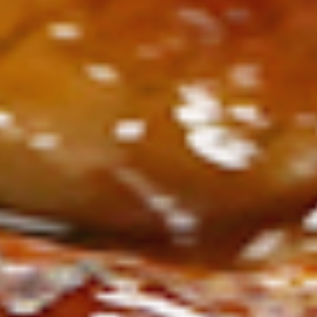
ン
し
む