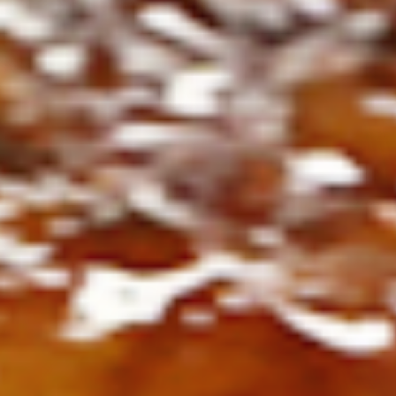
ト
の
コ
を
ト
、