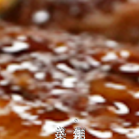
ト
の
コ
を
ト
、