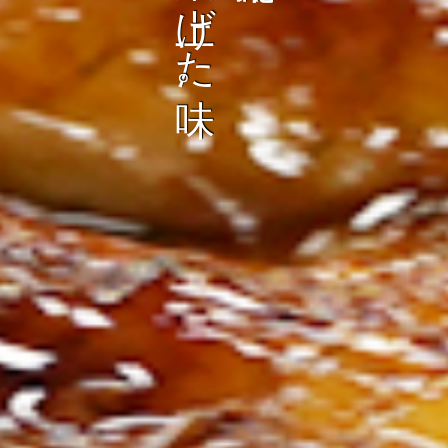
ン
し
む