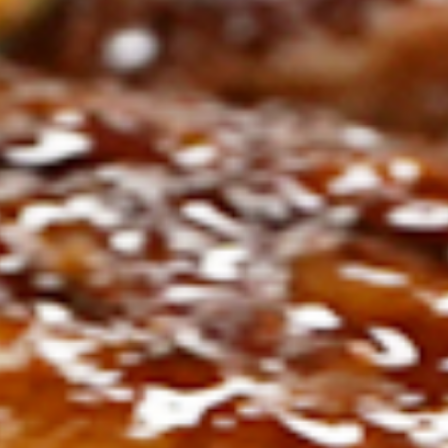
ト
の
コ
を
ト
、