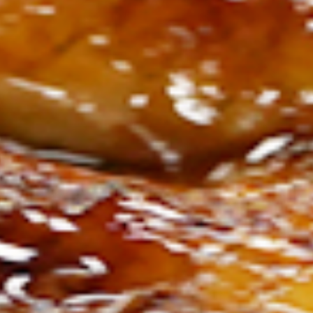
ン
し
む