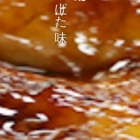
ン
し
む