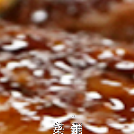
ト
の
コ
を
ト
、