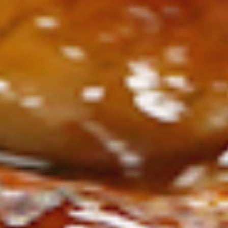
ン
し
む