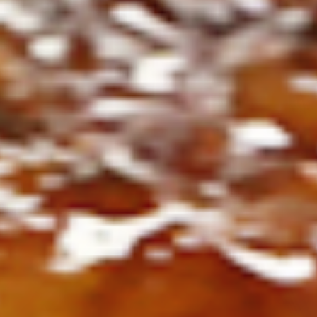
ト
の
コ
を
ト
、