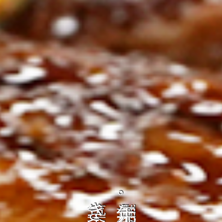
ト
の
コ
を
ト
、