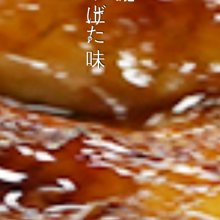
ン
し
む