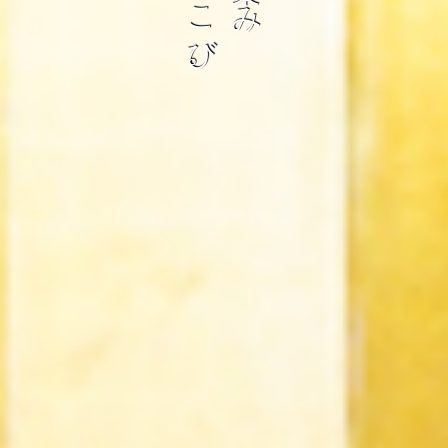
こ
み
び
。