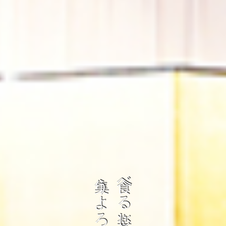
う
べ
よ
る
ろ
し