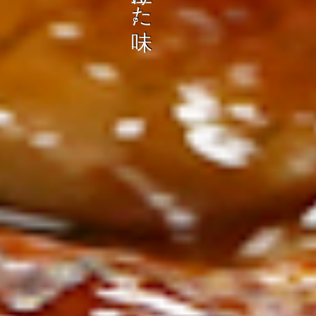
ン
し
む