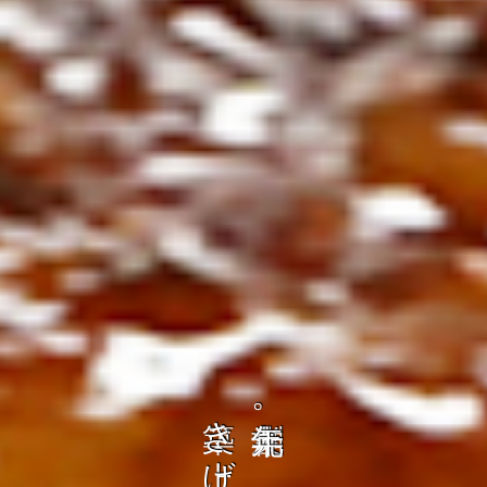
の
ト
を
コ
、
ト