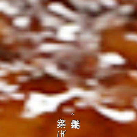
の
ト
を
コ
、
ト