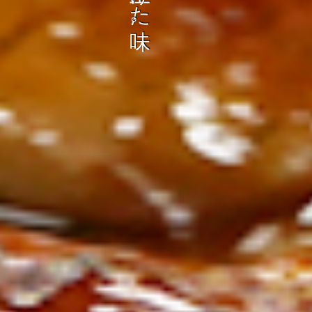
ン
し
む