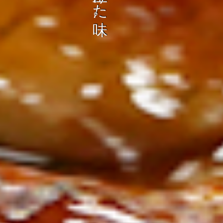
ン
し
む