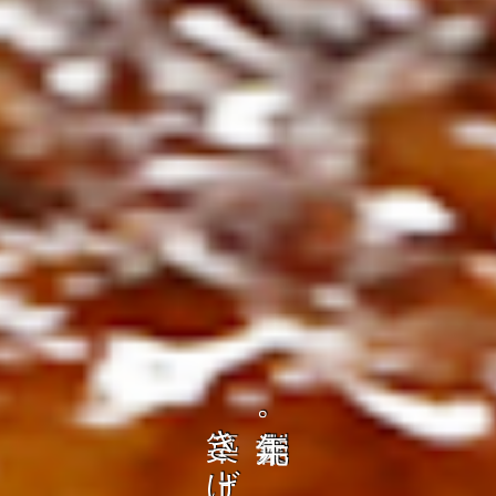
ト
の
を
コ
、
ト