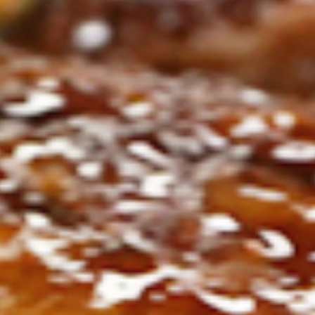
ト
の
コ
を
ト
、