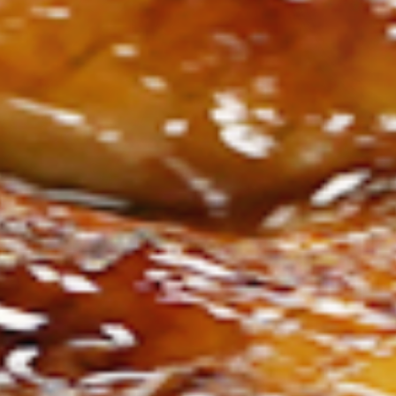
ン
し
む