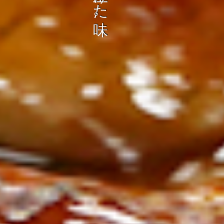
ン
し
む