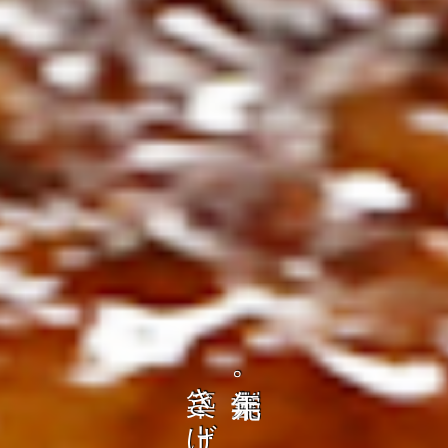
の
ト
を
コ
、
ト