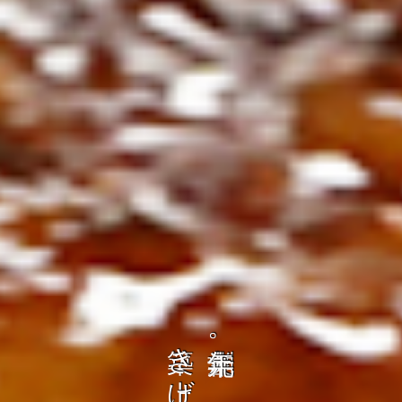
ト
の
コ
を
ト
、