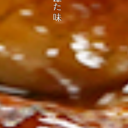
ン
し
む