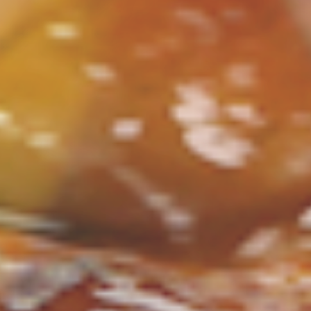
ン
し
む