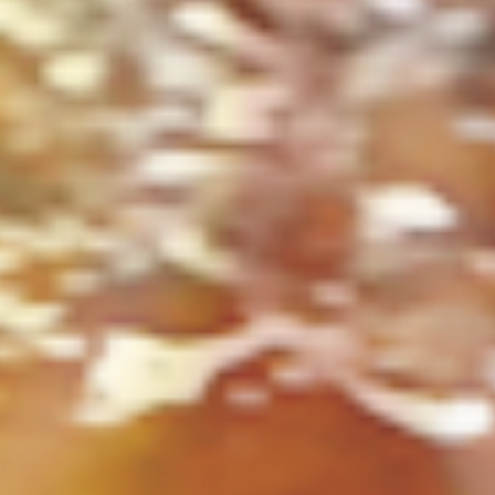
ト
の
コ
を
ト
、