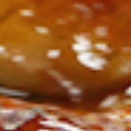
ン
し
む