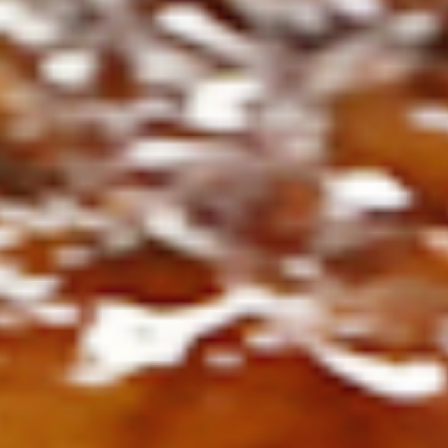
ト
の
コ
を
ト
、