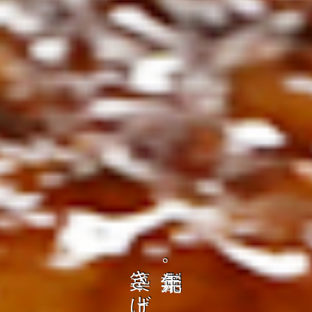
の
ト
を
コ
、
ト