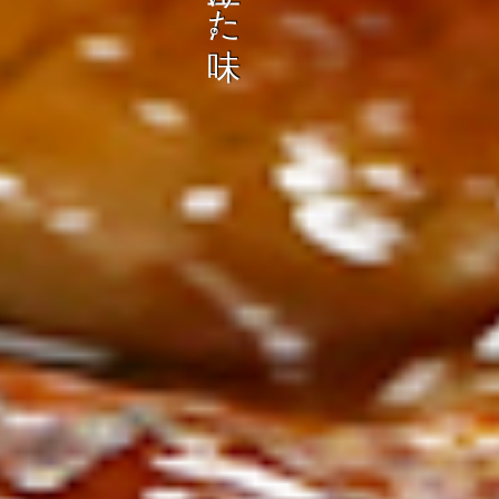
ン
し
む