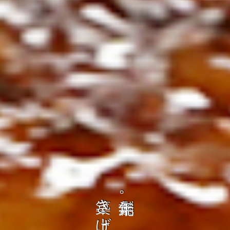
の
ト
を
コ
、
ト