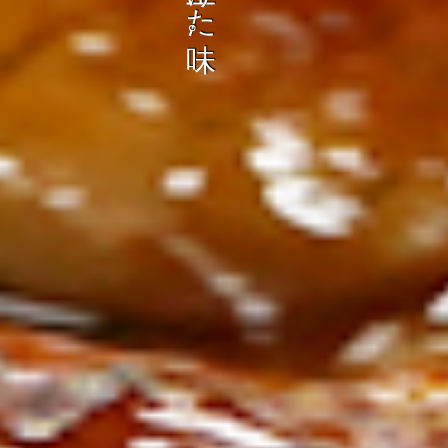
ン
し
む