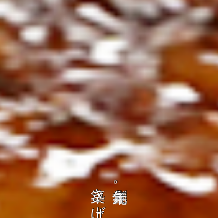
ト
の
を
コ
、
ト