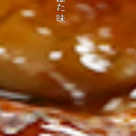
ン
し
む