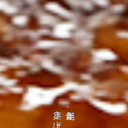
の
ト
を
コ
、
ト