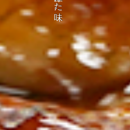
ン
し
む