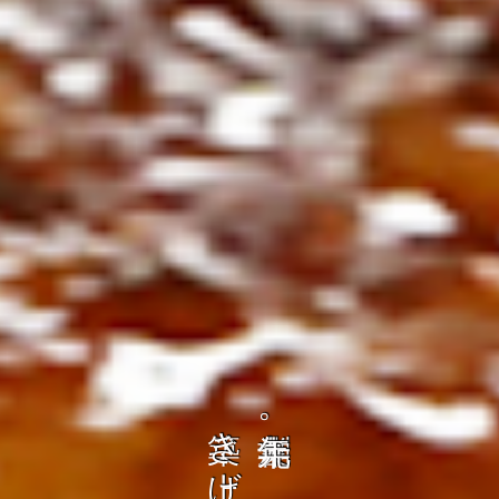
の
ト
を
コ
、
ト