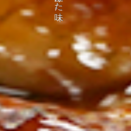
ン
し
む