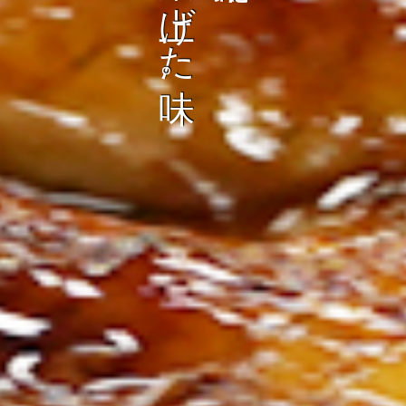
ン
し
む