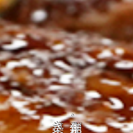
ト
の
コ
を
ト
、